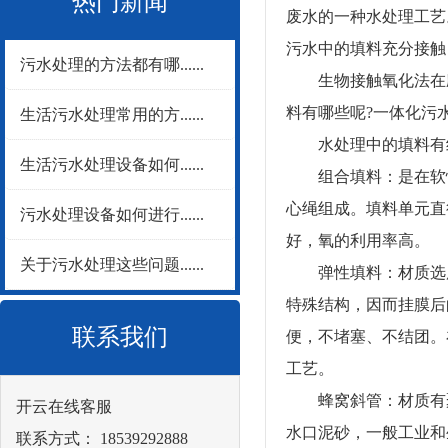
热门新闻
废水的一种水处理工艺
污水中的填料充分接触
污水处理的方法都有哪......
生物接触氧化法在应用
料有哪些呢?
一体化污
生活污水处理常用的方......
水处理中的填料有组
生活污水处理设备如何......
组合填料：是在软性
心绳组成。填料单元直径
污水处理设备如何进行......
好，氧的利用率高。
关于污水处理这些问题......
弹性填料：材质选用
特殊结构，因而挂膜后
联系我们
便，不堵塞、不结团。
工艺。
蜂窝斜管：材质有聚
开云在线客服
水口泥砂，一般工业和
联系方式： 18539292888