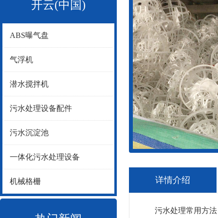
开云(中国)
ABS曝气盘
气浮机
潜水搅拌机
污水处理设备配件
污水沉淀池
一体化污水处理设备
详情介绍
机械格栅
污水处理常用方法：生