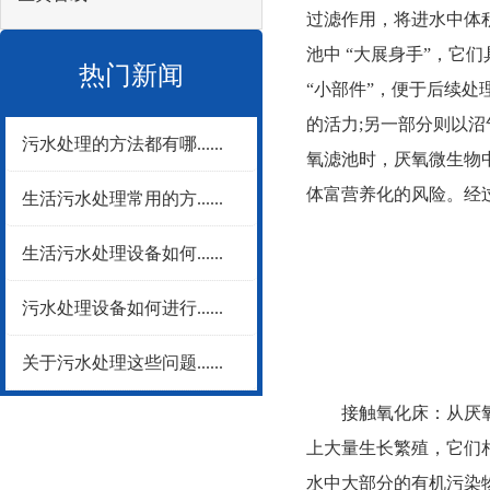
过滤作用，将进水中体
池中 “大展身手”，它
热门新闻
“小部件”，便于后续
的活力;另一部分则以
污水处理的方法都有哪......
氧滤池时，厌氧微生物
体富营养化的风险。经
生活污水处理常用的方......
生活污水处理设备如何......
污水处理设备如何进行......
关于污水处理这些问题......
接触氧化床：从厌氧生
上大量生长繁殖，它们
水中大部分的有机污染